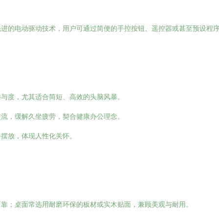
先进的电动驱动技术，用户可通过简便的手控按钮、遥控器或甚至预设程
。
参与度，尤其适合简短、高效的头脑风暴。
交流，缓解久坐疲劳，契合健康办公理念。
备摆放，体现人性化关怀。
可靠；桌面常选用耐磨环保的板材或实木贴面，兼顾美观与耐用。