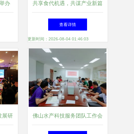
举办
共享食代机遇，共谋产业新篇
展览盛
——聚焦漳州第三届食品交易
查看详情
会暨第二届龙海国际休闲食品
更新时间：2026-08-04 01:46:03
博览会
发展研
佛山水产科技服务团队工作会
举办
议在珠江所召开，聚焦服务升